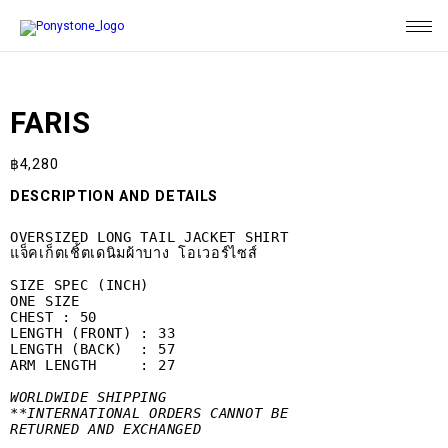
FARIS
฿
4,280
DESCRIPTION AND DETAILS
OVERSIZED LONG TAIL JACKET SHIRT

แจ็คเก็ตเชิ้ตเดนิมผ้าบาง โอเวอร์ไซส์

SIZE SPEC (INCH)

ONE SIZE

CHEST : 50

LENGTH (FRONT) : 33

LENGTH (BACK)  : 57

ARM LENGTH     : 27

WORLDWIDE SHIPPING
**INTERNATIONAL ORDERS CANNOT BE 

RETURNED AND EXCHANGED